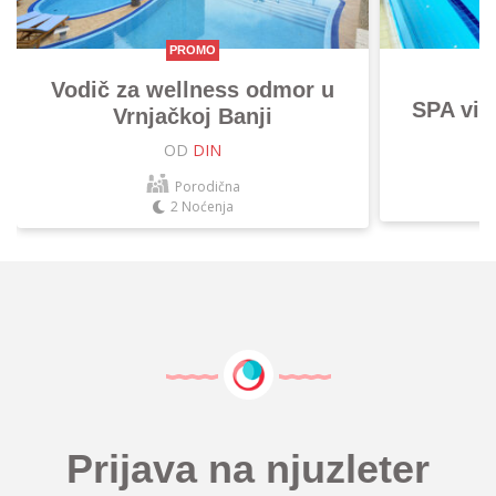
PROMO
Vodič za wellness odmor u
SPA vik
Vrnjačkoj Banji
OD
DIN
Porodična
2 Noćenja
Prijava na njuzleter