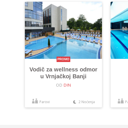
PROMO
Vodič za wellness odmor
u Vrnjačkoj Banji
OD
DIN
Parovi
2 Noćenja
P