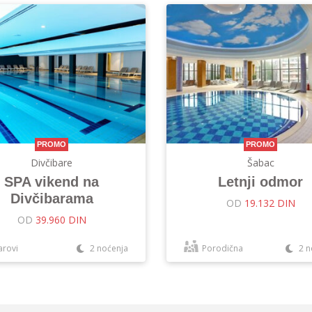
PROMO
PROMO
Divčibare
Šabac
SPA vikend na
Letnji odmor
Divčibarama
OD
19.132 DIN
OD
39.960 DIN
arovi
2 noćenja
Porodična
2 n