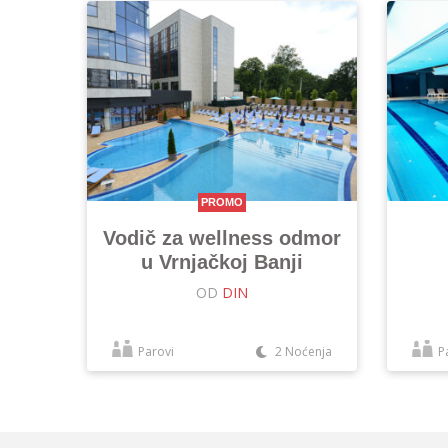
PROMO
Vodič za wellness odmor
u Vrnjačkoj Banji
OD
DIN
Parovi
2 Noćenja
P