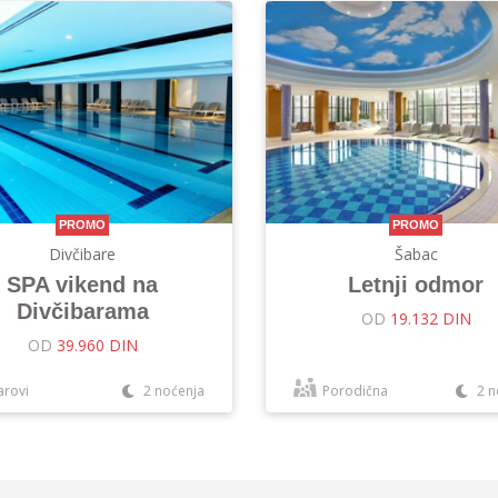
PROMO
PROMO
Divčibare
Šabac
SPA vikend na
Letnji odmor
Divčibarama
OD
19.132 DIN
OD
39.960 DIN
arovi
2 noćenja
Porodična
2 n