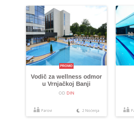
PROMO
Vodič za wellness odmor
u Vrnjačkoj Banji
OD
DIN
Parovi
2 Noćenja
P