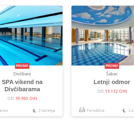
PROMO
PROMO
Divčibare
Šabac
SPA vikend na
Letnji odmor
Divčibarama
OD
19.132 DIN
OD
39.960 DIN
arovi
2 noćenja
Porodična
2 n