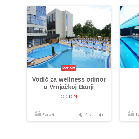
PROMO
Vodič za wellness odmor
u Vrnjačkoj Banji
OD
DIN
Parovi
2 Noćenja
P