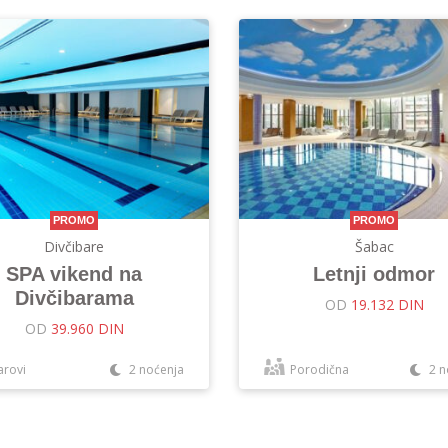
PROMO
PROMO
Divčibare
Šabac
SPA vikend na
Letnji odmor
Divčibarama
OD
19.132 DIN
OD
39.960 DIN
arovi
2 noćenja
Porodična
2 n