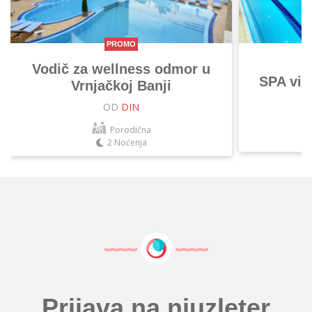
PROMO
Vodič za wellness odmor u
SPA vik
Vrnjačkoj Banji
OD
DIN
Porodična
2 Noćenja
Prijava na njuzleter