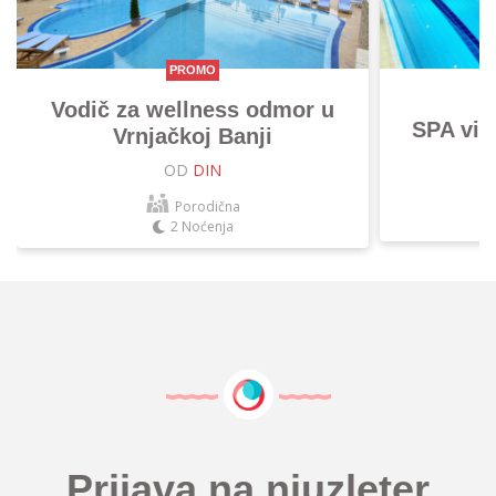
PROMO
Vodič za wellness odmor u
SPA vik
Vrnjačkoj Banji
OD
DIN
Porodična
2 Noćenja
Prijava na njuzleter