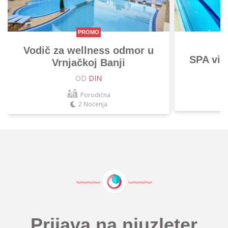
PROMO
Vodič za wellness odmor u
SPA vik
Vrnjačkoj Banji
OD
DIN
Porodična
2 Noćenja
Prijava na njuzleter