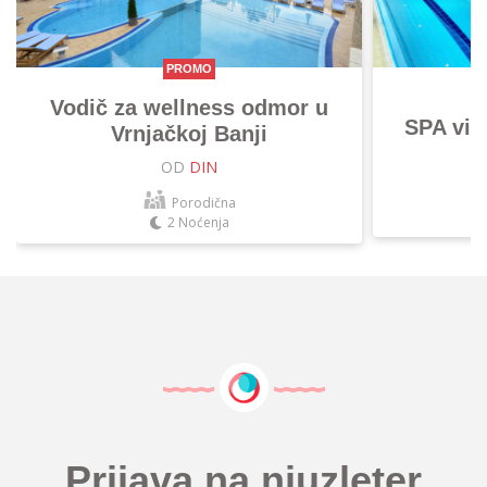
PROMO
Vodič za wellness odmor u
SPA vik
Vrnjačkoj Banji
OD
DIN
Porodična
2 Noćenja
Prijava na njuzleter