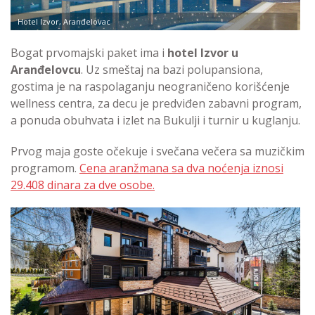
Hotel Izvor, Aranđelovac
Bogat prvomajski paket ima i
hotel Izvor u
Aranđelovcu
. Uz smeštaj na bazi polupansiona,
gostima je na raspolaganju neograničeno korišćenje
wellness centra, za decu je predviđen zabavni program,
a ponuda obuhvata i izlet na Bukulji i turnir u kuglanju.
Prvog maja goste očekuje i svečana večera sa muzičkim
programom.
Cena aranžmana sa dva noćenja iznosi
29.408 dinara za dve osobe.