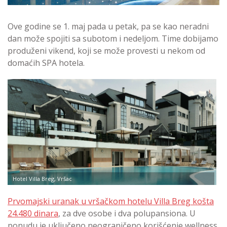
Ove godine se 1. maj pada u petak, pa se kao neradni
dan može spojiti sa subotom i nedeljom. Time dobijamo
produženi vikend, koji se može provesti u nekom od
domaćih SPA hotela.
Hotel Villa Breg, Vršac
Prvomajski uranak u vršačkom hotelu Villa Breg košta
24.480 dinara
, za dve osobe i dva polupansiona. U
ponudu je uključeno neograničeno korišćenje wellness