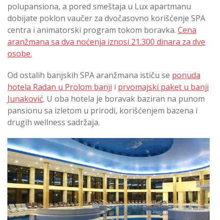
polupansiona, a pored smeštaja u Lux apartmanu
dobijate poklon vaučer za dvočasovno korišćenje SPA
centra i animatorski program tokom boravka.
Cena
aranžmana sa dva noćenja iznosi 21.300 dinara za dve
osobe.
Od ostalih banjskih SPA aranžmana ističu se
ponuda
hotela Radan u Prolom banji
i
prvomajski paket u banji
Junaković
. U oba hotela je boravak baziran na punom
pansionu sa izletom u prirodi, korišćenjem bazena i
drugih wellness sadržaja.