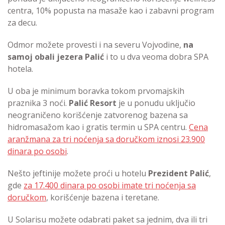
centra, 10% popusta na masaže kao i zabavni program
za decu.
Odmor možete provesti i na severu Vojvodine,
na
samoj obali jezera Palić
i to u dva veoma dobra SPA
hotela.
U oba je minimum boravka tokom prvomajskih
praznika 3 noći.
Palić Resort
je u ponudu uključio
neograničeno korišćenje zatvorenog bazena sa
hidromasažom kao i gratis termin u SPA centru.
Cena
aranžmana za tri noćenja sa doručkom iznosi 23.900
dinara po osobi
.
Nešto jeftinije možete proći u hotelu
Prezident Palić
,
gde
za 17.400 dinara po osobi imate tri noćenja sa
doručkom
, korišćenje bazena i teretane.
U Solarisu možete odabrati paket sa jednim, dva ili tri