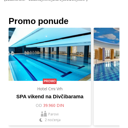
Promo ponude
PROMO
Hotel Crni Vrh
Hot
SPA vikend na Divčibarama
Let
OD
39.960 DIN
O
Parovi
2 noćenja