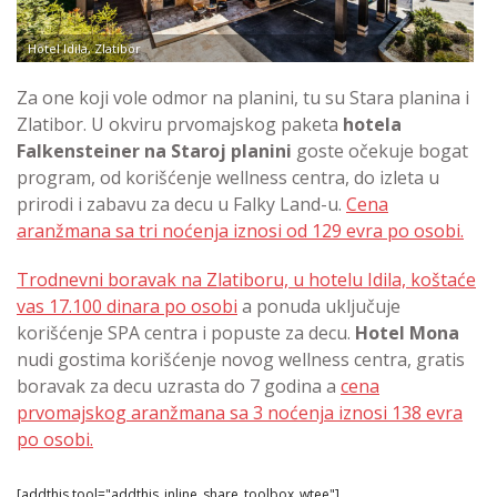
Hotel Idila, Zlatibor
Za one koji vole odmor na planini, tu su Stara planina i
Zlatibor. U okviru prvomajskog paketa
hotela
Falkensteiner na Staroj planini
goste očekuje bogat
program, od korišćenje wellness centra, do izleta u
prirodi i zabavu za decu u Falky Land-u.
Cena
aranžmana sa tri noćenja iznosi od 129 evra po osobi.
Trodnevni boravak na Zlatiboru, u hotelu Idila, koštaće
vas 17.100 dinara po osobi
a ponuda uključuje
korišćenje SPA centra i popuste za decu.
Hotel Mona
nudi gostima korišćenje novog wellness centra, gratis
boravak za decu uzrasta do 7 godina a
cena
prvomajskog aranžmana sa 3 noćenja iznosi 138 evra
po osobi.
[addthis tool="addthis_inline_share_toolbox_wtee"]