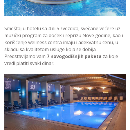
Smeštaj u hotelu sa 4 ili 5 zvezdica, svečane večere uz
muzički program za doček i reprizu Nove godine, kao i
korišćenje wellness centra imaju i adekvatnu cenu, u
skladu sa kvalitetom usluge koja se dobija.
Predstavljamo vam
7 novogodišnjih paketa
za koje
vredi platiti svaki dinar.