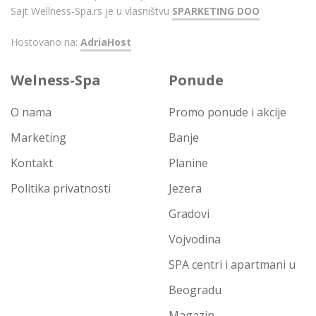
Sajt Wellness-Spa.rs je u vlasništvu
SPARKETING DOO
Hostovano na:
AdriaHost
Welness-Spa
Ponude
O nama
Promo ponude i akcije
Marketing
Banje
Kontakt
Planine
Politika privatnosti
Jezera
Gradovi
Vojvodina
SPA centri i apartmani u
Beogradu
Magazin