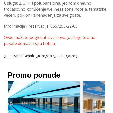
Usluga: 2, 3 ili 4 polupansiona, jednom dnevno
tročasovno korišćenje wellness zone hotela, tematske
večeri, pokloni iznenađenja za sve goste.
Informacije i rezervacije: 065/255-22-65.
Ovde možete pogledati sve novogodišnje promo
pakete domaćih spa hotela.
[addthis tool="addthis_inline_share_toolbox_wtee"]
Promo ponude