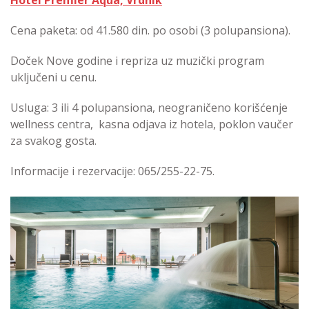
Cena paketa: od 41.580 din. po osobi (3 polupansiona).
Doček Nove godine i repriza uz muzički program
uključeni u cenu.
Usluga: 3 ili 4 polupansiona, neograničeno korišćenje
wellness centra, kasna odjava iz hotela, poklon vaučer
za svakog gosta.
Informacije i rezervacije: 065/255-22-75.