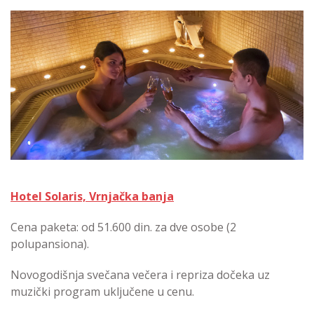
Hotel Solaris, Vrnjačka banja
Cena paketa: od 51.600 din. za dve osobe (2
polupansiona).
Novogodišnja svečana večera i repriza dočeka uz
muzički program uključene u cenu.