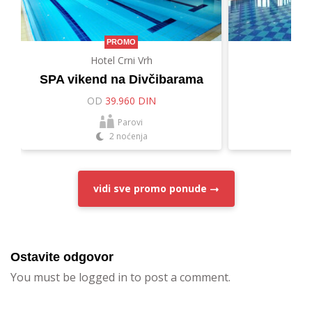
PROMO
Hotel Crni Vrh
Hot
SPA vikend na Divčibarama
Let
OD
39.960 DIN
O
Parovi
2 noćenja
vidi sve
promo ponude
Ostavite odgovor
You must be logged in to post a comment.