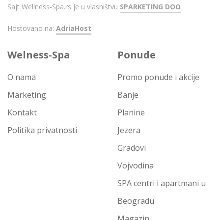
Sajt Wellness-Spa.rs je u vlasništvu
SPARKETING DOO
Hostovano na:
AdriaHost
Welness-Spa
Ponude
O nama
Promo ponude i akcije
Marketing
Banje
Kontakt
Planine
Politika privatnosti
Jezera
Gradovi
Vojvodina
SPA centri i apartmani u
Beogradu
Magazin