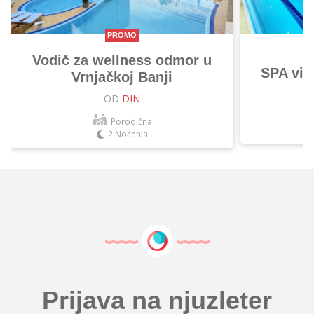
PROMO
Vodič za wellness odmor u
SPA vik
Vrnjačkoj Banji
OD
DIN
Porodična
2 Noćenja
Prijava na njuzleter