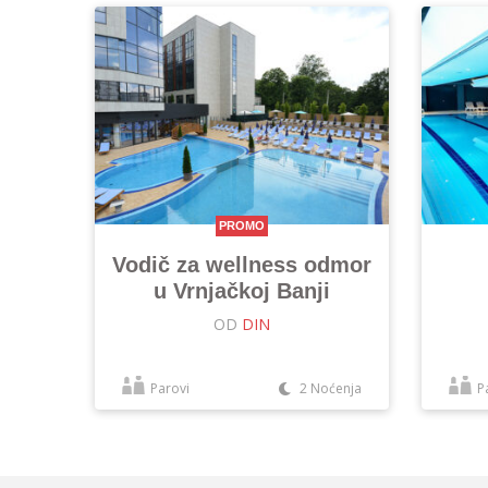
PROMO
Vodič za wellness odmor
u Vrnjačkoj Banji
OD
DIN
Parovi
2 Noćenja
P