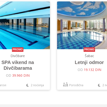
PROMO
PROMO
Divčibare
Šabac
SPA vikend na
Letnji odmor
Divčibarama
OD
19.132 DIN
OD
39.960 DIN
arovi
2 noćenja
Porodična
2 n