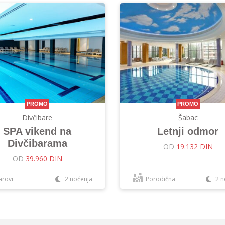
PROMO
PROMO
Divčibare
Šabac
SPA vikend na
Letnji odmor
Divčibarama
OD
19.132 DIN
OD
39.960 DIN
arovi
2 noćenja
Porodična
2 n