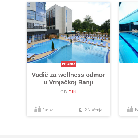
PROMO
Vodič za wellness odmor
u Vrnjačkoj Banji
OD
DIN
Parovi
2 Noćenja
P