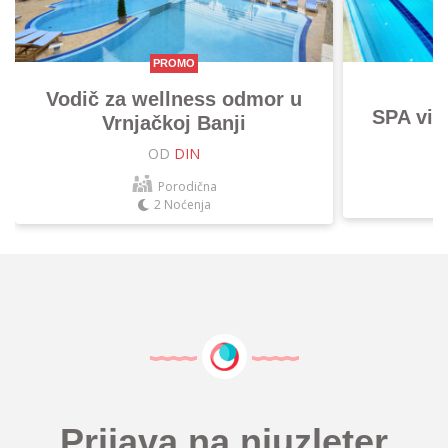
PROMO
Vodič za wellness odmor u
SPA vik
Vrnjačkoj Banji
OD
DIN
Porodična
2 Noćenja
Prijava na njuzleter