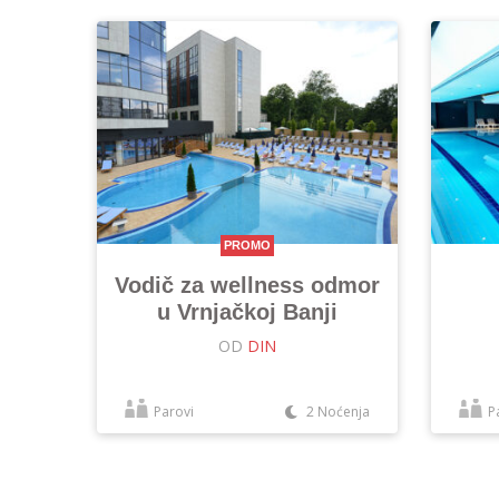
PROMO
Vodič za wellness odmor
u Vrnjačkoj Banji
OD
DIN
Parovi
2 Noćenja
P