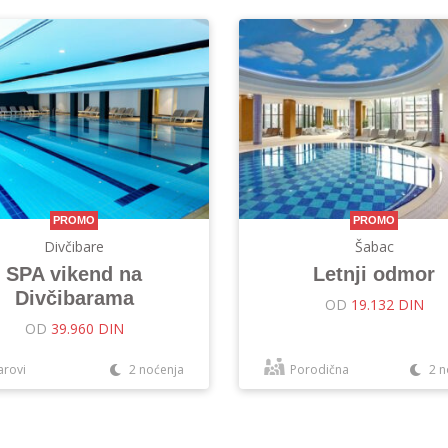
PROMO
PROMO
Divčibare
Šabac
SPA vikend na
Letnji odmor
Divčibarama
OD
19.132 DIN
OD
39.960 DIN
arovi
2 noćenja
Porodična
2 n