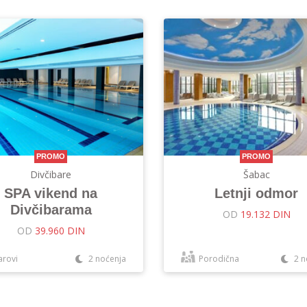
PROMO
PROMO
Divčibare
Šabac
SPA vikend na
Letnji odmor
Divčibarama
OD
19.132 DIN
OD
39.960 DIN
arovi
2 noćenja
Porodična
2 n