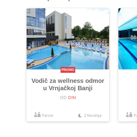
PROMO
Vodič za wellness odmor
u Vrnjačkoj Banji
OD
DIN
Parovi
2 Noćenja
P