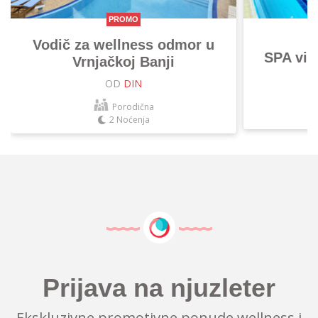
PROMO
Vodič za wellness odmor u
SPA vik
Vrnjačkoj Banji
OD
DIN
Porodična
2 Noćenja
Prijava na njuzleter
Ekskluzivne promotivne ponude wellness i