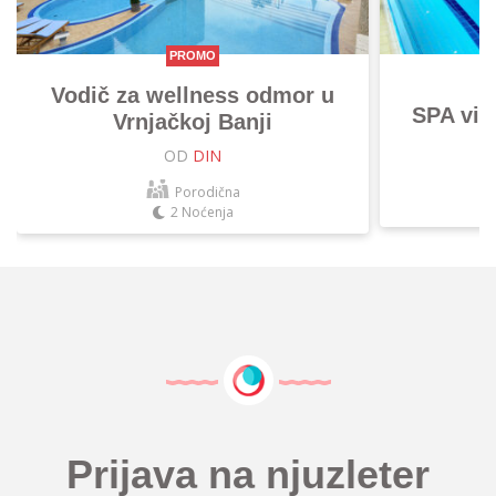
PROMO
Vodič za wellness odmor u
SPA vik
Vrnjačkoj Banji
OD
DIN
Porodična
2 Noćenja
Prijava na njuzleter