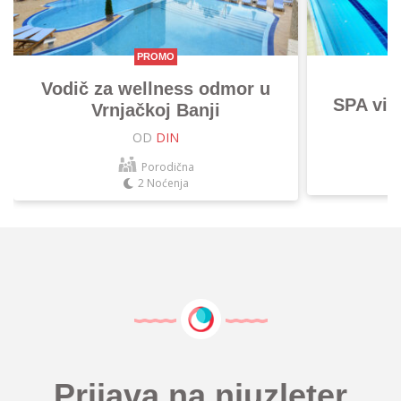
PROMO
Vodič za wellness odmor u
SPA vik
Vrnjačkoj Banji
OD
DIN
Porodična
2 Noćenja
Prijava na njuzleter