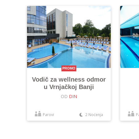
PROMO
Vodič za wellness odmor
u Vrnjačkoj Banji
OD
DIN
Parovi
2 Noćenja
P