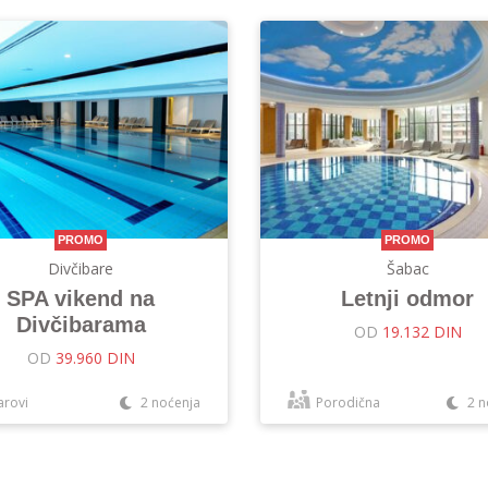
PROMO
PROMO
Divčibare
Šabac
SPA vikend na
Letnji odmor
Divčibarama
OD
19.132 DIN
OD
39.960 DIN
arovi
2 noćenja
Porodična
2 n