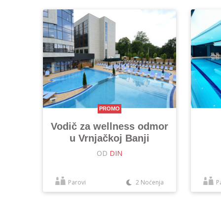
PROMO
Vodič za wellness odmor
u Vrnjačkoj Banji
OD
DIN
Parovi
2 Noćenja
P