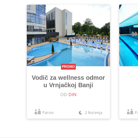
PROMO
Vodič za wellness odmor
u Vrnjačkoj Banji
OD
DIN
Parovi
2 Noćenja
P