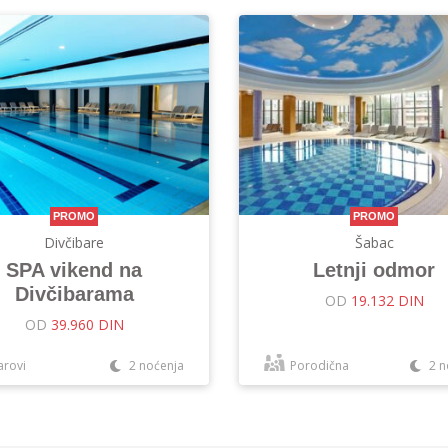
PROMO
PROMO
Divčibare
Šabac
SPA vikend na
Letnji odmor
Divčibarama
OD
19.132 DIN
OD
39.960 DIN
arovi
2 noćenja
Porodična
2 n