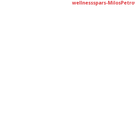
wellnessspars-MilosPetrov