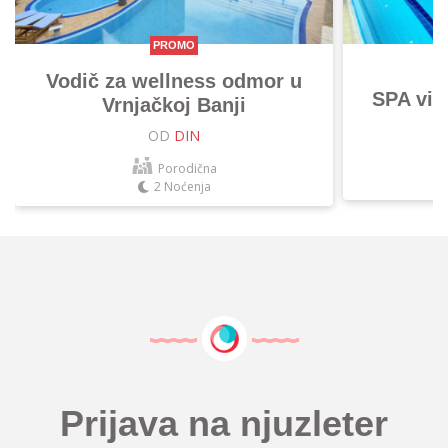
PROMO
Vodič za wellness odmor u
SPA vik
Vrnjačkoj Banji
OD
DIN
Porodična
2 Noćenja
Prijava na njuzleter