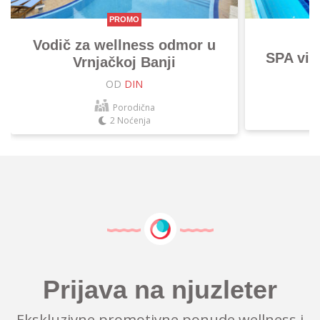
PROMO
Vodič za wellness odmor u
SPA vik
Vrnjačkoj Banji
OD
DIN
Porodična
2 Noćenja
Prijava na njuzleter
Ekskluzivne promotivne ponude wellness i