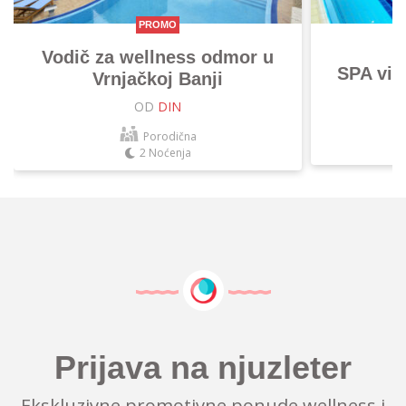
PROMO
Vodič za wellness odmor u
SPA vik
Vrnjačkoj Banji
OD
DIN
Porodična
2 Noćenja
Prijava na njuzleter
Ekskluzivne promotivne ponude wellness i