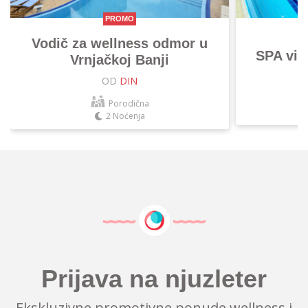
PROMO
Vodič za wellness odmor u
SPA vik
Vrnjačkoj Banji
OD
DIN
Porodična
2 Noćenja
Prijava na njuzleter
Ekskluzivne promotivne ponude wellness i