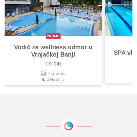
PROMO
Vodič za wellness odmor u
SPA vik
Vrnjačkoj Banji
OD
DIN
Porodična
2 Noćenja