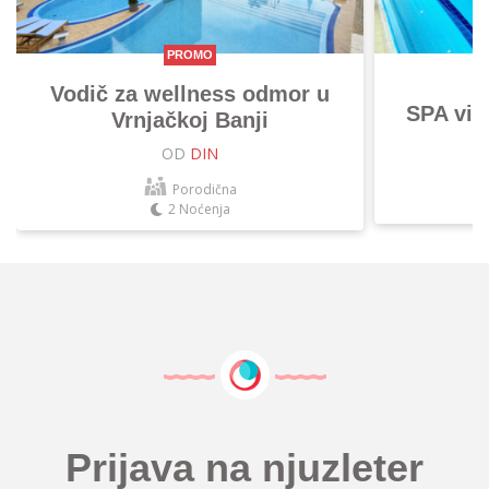
PROMO
Vodič za wellness odmor u
SPA vik
Vrnjačkoj Banji
OD
DIN
Porodična
2 Noćenja
Prijava na njuzleter