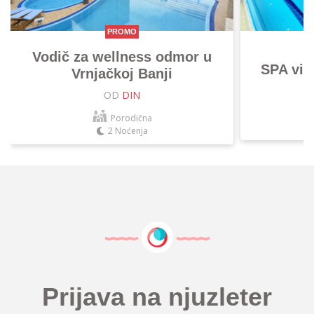
PROMO
Vodič za wellness odmor u
SPA vik
Vrnjačkoj Banji
OD
DIN
Porodična
2 Noćenja
Prijava na njuzleter