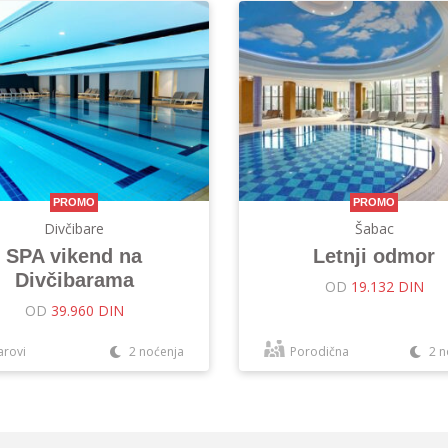
PROMO
PROMO
Divčibare
Šabac
SPA vikend na
Letnji odmor
Divčibarama
OD
19.132 DIN
OD
39.960 DIN
arovi
2 noćenja
Porodična
2 n