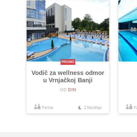
PROMO
Vodič za wellness odmor
u Vrnjačkoj Banji
OD
DIN
Parovi
2 Noćenja
P