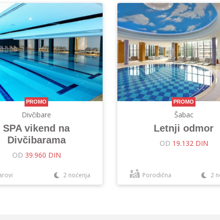
PROMO
PROMO
Divčibare
Šabac
SPA vikend na
Letnji odmor
Divčibarama
OD
19.132 DIN
OD
39.960 DIN
arovi
2 noćenja
Porodična
2 n