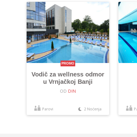
PROMO
Vodič za wellness odmor
u Vrnjačkoj Banji
OD
DIN
Parovi
2 Noćenja
P