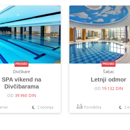
PROMO
PROMO
Divčibare
Šabac
SPA vikend na
Letnji odmor
Divčibarama
OD
19.132 DIN
OD
39.960 DIN
arovi
2 noćenja
Porodična
2 n