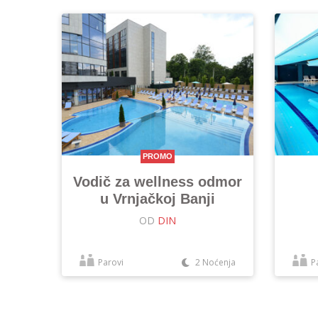
PROMO
Vodič za wellness odmor
u Vrnjačkoj Banji
OD
DIN
Parovi
2 Noćenja
P