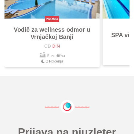
PROMO
Vodič za wellness odmor u
SPA vik
Vrnjačkoj Banji
OD
DIN
Porodična
2 Noćenja
Prijava na njuzleter