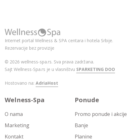
Internet portal Wellness & SPA centara i hotela Srbije.
Rezervacije bez provizije
© 2026 wellness-spa.rs. Sva prava zadržana.
Sajt Wellness-Spa.rs je u vlasništvu
SPARKETING DOO
Hostovano na:
AdriaHost
Welness-Spa
Ponude
O nama
Promo ponude i akcije
Marketing
Banje
Kontakt
Planine