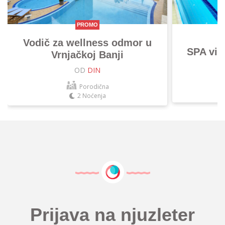
PROMO
Vodič za wellness odmor u
SPA vik
Vrnjačkoj Banji
OD
DIN
Porodična
2 Noćenja
Prijava na njuzleter