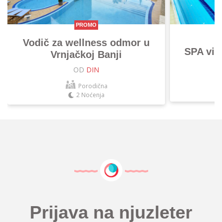
PROMO
Vodič za wellness odmor u
SPA vik
Vrnjačkoj Banji
OD
DIN
Porodična
2 Noćenja
Prijava na njuzleter