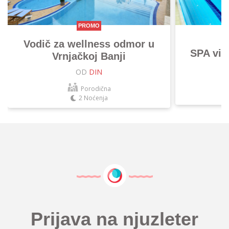
PROMO
Vodič za wellness odmor u
SPA vik
Vrnjačkoj Banji
OD
DIN
Porodična
2 Noćenja
Prijava na njuzleter