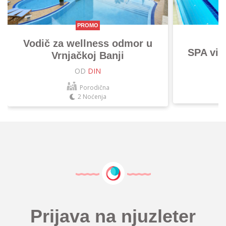
PROMO
Vodič za wellness odmor u
SPA vik
Vrnjačkoj Banji
OD
DIN
Porodična
2 Noćenja
Prijava na njuzleter