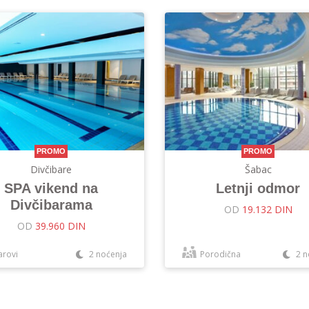
PROMO
PROMO
Divčibare
Šabac
SPA vikend na
Letnji odmor
Divčibarama
OD
19.132 DIN
OD
39.960 DIN
arovi
2 noćenja
Porodična
2 n