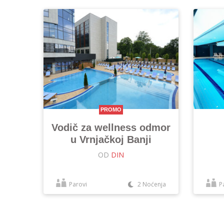
PROMO
Vodič za wellness odmor
u Vrnjačkoj Banji
OD
DIN
Parovi
2 Noćenja
P