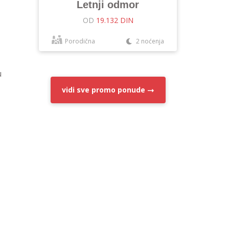
Letnji odmor
OD
19.132 DIN
Porodična
2 noćenja
u
vidi sve
promo ponude