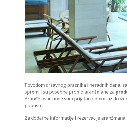
Povodom državnog praznika i neradnih dana, z
spremili su posebne promo aranžmane za
prod
Aranđelovac nude vam prijatan odmor uz druženje
popuste.
Za dodatne informacije i rezervacije aranžmana