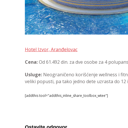
Hotel Izvor, Aranđelovac
Cena:
Od 61.492 din. za dve osobe za 4 polupans
Usluge:
Neograničeno korišćenje wellness i fitne
veliki popusti, pa tako jedno dete uzrasta do 12
[addthis tool="addthis_inline_share_toolbox_wtee"]
Ostavite odgovor