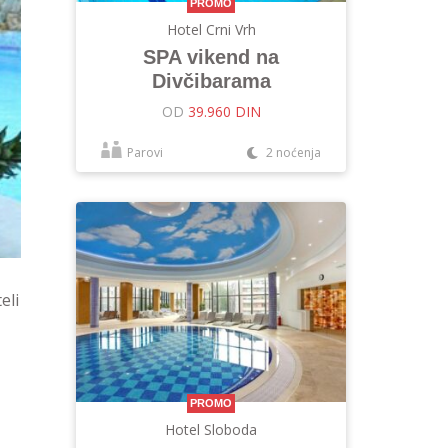
PROMO
Hotel Crni Vrh
SPA vikend na
Divčibarama
OD
39.960 DIN
Parovi
2 noćenja
eli
PROMO
Hotel Sloboda