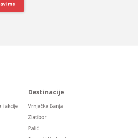
javi me
Destinacije
i akcije
Vrnjačka Banja
Zlatibor
Palić