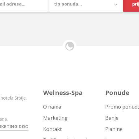
pri
Welness-Spa
Ponude
hotela Srbije.
O nama
Promo ponude 
Marketing
Banje
ana.
RKETING DOO
Kontakt
Planine