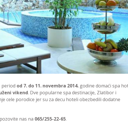
a period
od 7. do 11. novembra 2014.
godine domaći spa hot
uženi vikend
. Dve popularne spa destinacije, Zlatibor i
 cele porodice jer su za decu hoteli obezbedili dodatne
 pozovite nas na
065/255-22-65
.