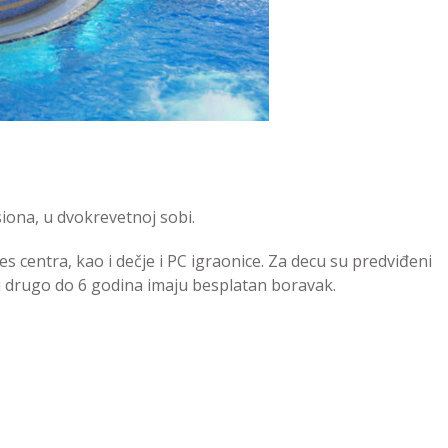
iona, u dvokrevetnoj sobi.
s centra, kao i dečje i PC igraonice. Za decu su predviđeni
 i drugo do 6 godina imaju besplatan boravak.