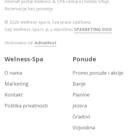
Internet portal Wellness & SPA centara i hotela Srbije.
Rezervacije bez provizije
© 2026 wellness-spa.rs. Sva prava zadržana.
Sajt Wellness-Spa.rs je u vlasništvu
SPARKETING DOO
Hostovano na:
AdriaHost
Welness-Spa
Ponude
O nama
Promo ponude i akcije
Marketing
Banje
Kontakt
Planine
Politika privatnosti
Jezera
Gradovi
Vojvodina