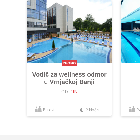
PROMO
Vodič za wellness odmor
u Vrnjačkoj Banji
OD
DIN
Parovi
2 Noćenja
P