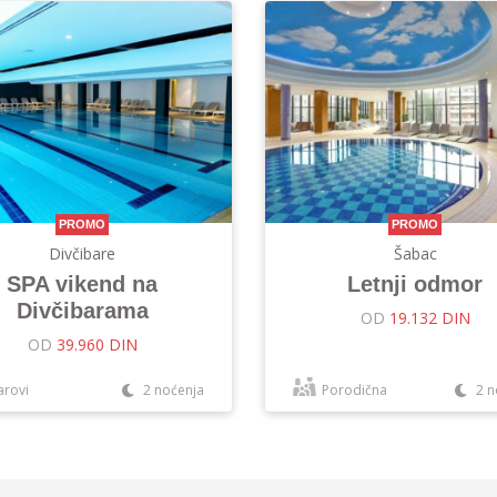
PROMO
PROMO
Divčibare
Šabac
SPA vikend na
Letnji odmor
Divčibarama
OD
19.132 DIN
OD
39.960 DIN
arovi
2 noćenja
Porodična
2 n