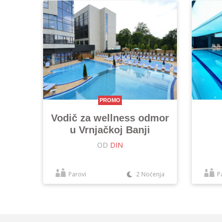
PROMO
Vodič za wellness odmor
u Vrnjačkoj Banji
OD
DIN
Parovi
2 Noćenja
P