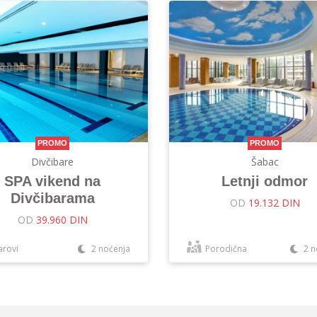
PROMO
PROMO
Divčibare
Šabac
SPA vikend na
Letnji odmor
Divčibarama
OD
19.132 DIN
OD
39.960 DIN
arovi
2 noćenja
Porodična
2 n