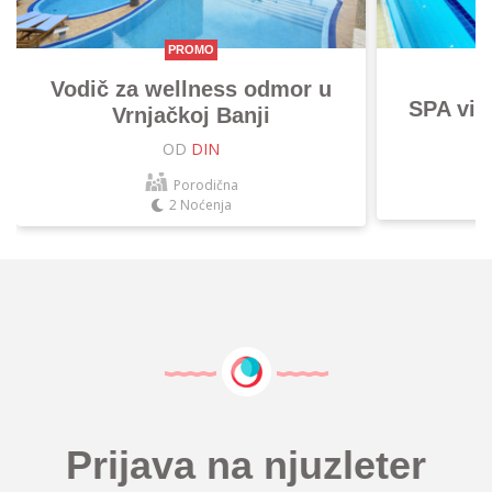
PROMO
Vodič za wellness odmor u
SPA vik
Vrnjačkoj Banji
OD
DIN
Porodična
2 Noćenja
Prijava na njuzleter