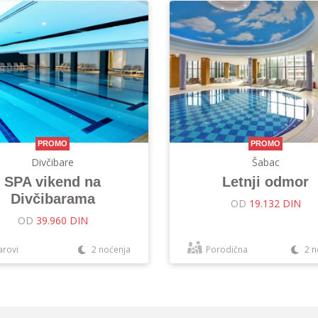
PROMO
PROMO
Divčibare
Šabac
SPA vikend na
Letnji odmor
Divčibarama
OD
19.132 DIN
OD
39.960 DIN
arovi
2 noćenja
Porodična
2 n