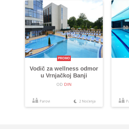
PROMO
Vodič za wellness odmor
u Vrnjačkoj Banji
OD
DIN
Parovi
2 Noćenja
P