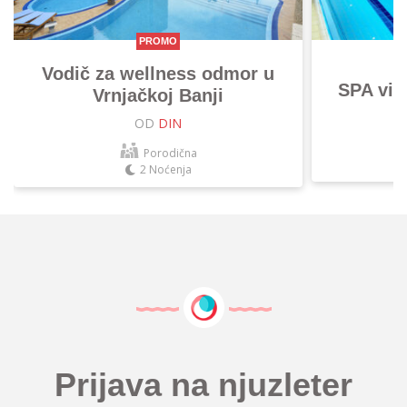
PROMO
Vodič za wellness odmor u
SPA vik
Vrnjačkoj Banji
OD
DIN
Porodična
2 Noćenja
Prijava na njuzleter