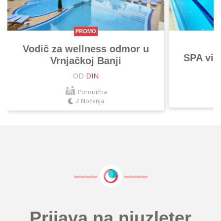
PROMO
Vodič za wellness odmor u
SPA vik
Vrnjačkoj Banji
OD
DIN
Porodična
2 Noćenja
Prijava na njuzleter