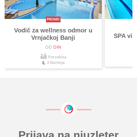
PROMO
Vodič za wellness odmor u
SPA vik
Vrnjačkoj Banji
OD
DIN
Porodična
2 Noćenja
Prijava na njuzleter