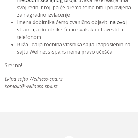
metodom slučajnog broja
. Svaka rezervacija ima
svoj redni broj, pa će prema tome biti i prijavljena
za nagradno izvlačenje
Imena dobitnika ćemo zvanično objaviti
na ovoj
stranici
, a dobitnike ćemo svakako obavestiti i
telefonom
Bliža i dalja rodbina vlasnika sajta i zaposlenih na
sajtu Wellness-spa.rs nema pravo učešća
Srećno!
Ekipa sajta Wellness-spa.rs
kontakt@wellness-spa.rs