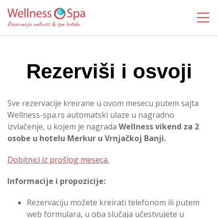
MENI
Rezerviši i osvoji
Sve rezervacije kreirane u ovom mesecu putem sajta
Wellness-spa.rs automatski ulaze u nagradno
izvlačenje, u kojem je nagrada
Wellness vikend za 2
osobe u hotelu Merkur u Vrnjačkoj Banji.
Dobitnici iz prošlog meseca.
Informacije i propozicije:
Rezervaciju možete kreirati telefonom ili putem
web formulara, u oba slučaja učestvujete u