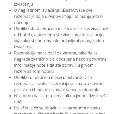
izvlačenju
U nagradnom izvlačenju učestvovaće sve
rezervacije koje u osnovi imaju najmanje jedno
noćenje
Ukoliko ste u tekućem mesecu već rezervisali neki
od hotela, a pre nego ste videli ovu informaciju,
svakako ste automatski prijavljeni za nagradno
izvlačenje
Rezervacija mora biti i ostvarena, tako da će
nagrada zvanično biti dodeljena nakon povratne
informacije hotela da ste boravili u prvom
rezervisanom hotelu
Ukoliko u tekućem mesecu ostvarite više
rezervacija, svaka rezervacija se smatra novom
prijavom i time povećavate šanse za dobitak
Nije bitno da li ste rezervisali na jednu, dve ili više
noći
Izvlačenje će se obaviti 1. u narednom mesecu